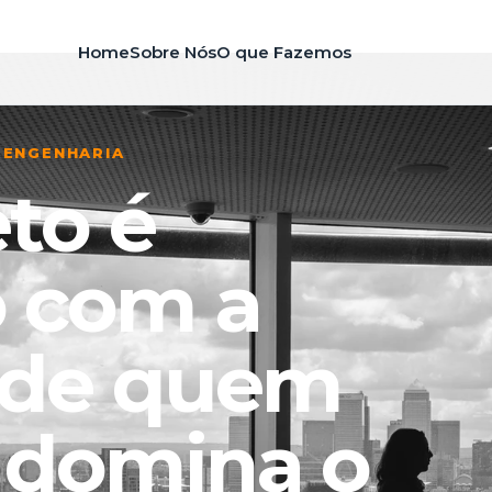
Home
Sobre Nós
O que Fazemos
 ENGENHARIA
to é
 com a
 de quem
 domina o