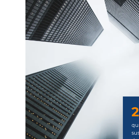
qu
sus