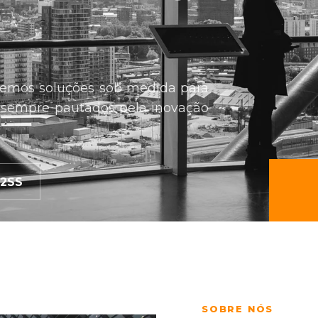
cemos soluções sob medida para
, sempre pautados pela inovação
 2SS
SOBRE NÓS