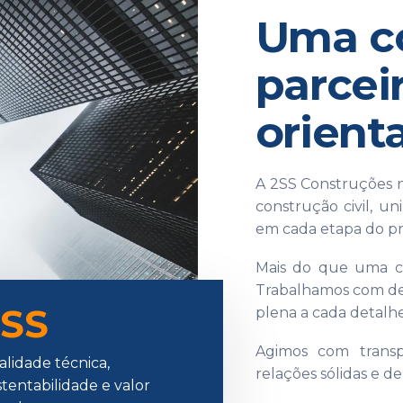
Uma co
parceir
orient
A 2SS Construções n
construção civil, un
em cada etapa do pr
Mais do que uma co
Trabalhamos com ded
2SS
plena a cada detalhe
Agimos com transpa
alidade técnica,
relações sólidas e d
tentabilidade e valor