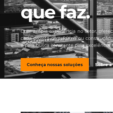
que faz.
Com ampla experiência no setor, ofere
cada projeto de reforma ou construção
e pela busca constante pela excelência.
Conheça nossas soluções
Sobre a